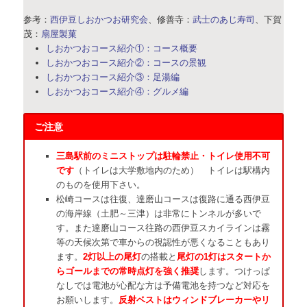
参考：
西伊豆しおかつお研究会
、修善寺：
武士のあじ寿司
、下賀
茂：
扇屋製菓
しおかつおコース紹介①：コース概要
しおかつおコース紹介②：コースの景観
しおかつおコース紹介③：足湯編
しおかつおコース紹介④：グルメ編
ご注意
三島駅前のミニストップは駐輪禁止・トイレ使用不可
です
（トイレは大学敷地内のため） トイレは駅構内
のものを使用下さい。
松崎コースは往復、達磨山コースは復路に通る西伊豆
の海岸線（土肥～三津）は非常にトンネルが多いで
す。また達磨山コース往路の西伊豆スカイラインは霧
等の天候次第で車からの視認性が悪くなることもあり
ます。
2灯以上の尾灯
の搭載と
尾灯の
1灯
は
スタートか
らゴールまでの常時点灯を強く推奨
します。つけっぱ
なしでは電池が心配な方は予備電池を持つなど対応を
お願いします。
反射ベストはウィンドブレーカーやリ