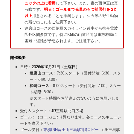
ュックの上に着用
して下さい。また、夜の西伊豆は真
っ暗です。
明るくゴールまで光量のもつ前照灯
を２灯
以上
用意されることを推奨します。シカ等の野生動物
の飛び出しにもご注意下さい。
達磨山コースの西伊豆スカイライン後半から携帯電波
圏外区間多数です。特にK59の山道区間は事故救助に
困難・遅延が予想されます。ご注意下さい。
開催概要
日時：
2026年10月31日（土曜日）
達磨山コース
：7:30スタート（受付開始: 6:30、スタ
ート期限: 8:00）
松崎コース
：8:00スタート（受付開始: 7:00、スター
ト期限: 8:30）
※スタート時間をお間違えのないようにお願いしま
す。
受付＆スタート：
JR三島駅北口広場
ゴール：（コースにより異なります。各コースのキューシ
ートを参照下さい）
ゴール受付：
東横INN富士山三島駅1階ロビー
（JR三島駅