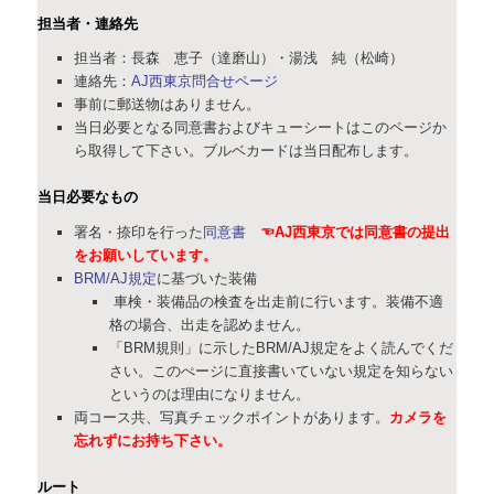
担当者・連絡先
担当者：長森 恵子（達磨山）・湯浅 純（松崎）
連絡先：
AJ西東京問合せページ
事前に郵送物はありません。
当日必要となる同意書およびキューシートはこのページか
ら取得して下さい。ブルベカードは当日配布します。
当日必要なもの
署名・捺印を行った
同意書
☜AJ西東京では同意書の提出
をお願いしています。
BRM/AJ規定
に基づいた装備
車検・装備品の検査を出走前に行います。装備不適
格の場合、出走を認めません。
「BRM規則」に示したBRM/AJ規定をよく読んでくだ
さい。このぺージに直接書いていない規定を知らない
というのは理由になりません。
両コース共、写真チェックポイントがあります。
カメラを
忘れずにお持ち下さい。
ルート