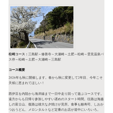
松崎コース：
三島駅～修善寺～大瀬崎～土肥～松崎～雲見温泉バ
ス停～松崎～土肥～大瀬崎～三島駅
コース概要
2026年も秋に開催します。春から秋に変更して2年目、今年こそ
天候に恵まれてほしい！
西伊豆を内陸から海岸線まで一日中走り回って遊ぶコースです。
遠方からも日帰り参加しやすい遅めのスタート時間。往路は海越
しの富士山、復路は雄大な夕焼けが見所。食事も鯵寿司、しおか
つおうどん、メロンタルトなど定番のお店が道中にいろいろ。