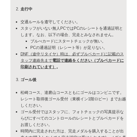
走行中
交通ルールを遵守してください。
スタッフがいない無人PCではPCのレシートを通過証明と
します。なお、以下の場合、完走とみなされません。
ブルべカードにスタートチェックが無い。
PCの通過証明（レシート等）が足りない。
DNF（途中リタイヤ）時は、必ずブルベカードに記載のス
タッフ連絡先まで
電話で連絡をください（ブルベカードに
印刷されています）
。
ゴール後
松崎コース、達磨山コースともにゴールはコンビニです。
レシート取得後ゴール受付（東横イン1階ロビー）までお越
しください。
ゴール受付ではスタッフに、フォトチェックの写真提示な
らびにすべてのコントロールのレシートとブルベカードを
お渡しください。
時間内に完走された方は、完走メダルを購入することが出