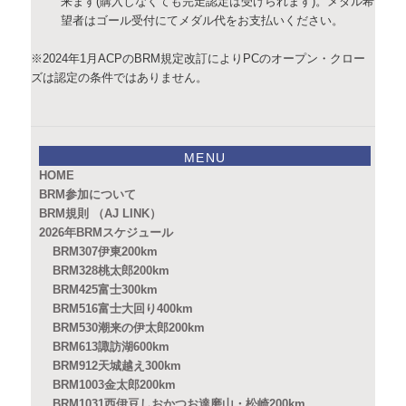
来ます(購入しなくても完走認定は受けられます)。メダル希
望者はゴール受付にてメダル代をお支払いください。
※2024年1月ACPのBRM規定改訂によりPCのオープン・クロー
ズは認定の条件ではありません。
MENU
HOME
BRM参加について
BRM規則 （AJ LINK）
2026年BRMスケジュール
BRM307伊東200km
BRM328桃太郎200km
BRM425富士300km
BRM516富士大回り400km
BRM530潮来の伊太郎200km
BRM613諏訪湖600km
BRM912天城越え300km
BRM1003金太郎200km
BRM1031西伊豆しおかつお達磨山・松崎200km