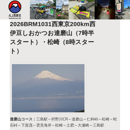
このサイトは、オダックスジャパン西東京主催のブルベ情報を発信していま
す。XServer
2026BRM1031西東京200km西
AJ西東京
伊豆しおかつお達磨山（7時半
スタート）・松崎（8時スター
ト）
達磨山コース：
三島駅～狩野川CR～達磨山～仁科峠～松崎～蛇
石峠～下賀茂～雲見海岸～松崎～土肥～大瀬崎～三島駅