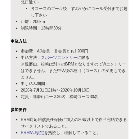
北口近く）
各コースのゴール後、すみやかにゴール受付までお越
し下さい
距離：200km
制限時間：13時間30分
申込方法
参加費：AJ会員・非会員とも1,900円
申込方法：
スポーツエントリー
に限る
※達磨山、松崎は別々のBRMとなりますのでWエントリー
はできません。また申込後の種目（コース）の変更もでき
ません。
申し込み期間：
2026年7月31日21時〜2026年10月10日
定員：達磨山コース30名 松崎コース30名
参加要件
BRM対応賠償責任保険に加入の20歳以上で自己完結できる
サイクリストであること。
BRM/AJ規定
を熟読し、理解していること。