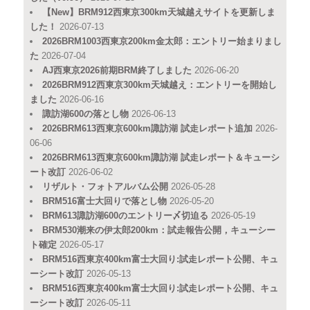
【New】BRM912西東京300km天城越えサイトを更新しま
した！
2026-07-13
2026BRM1003西東京200km金太郎：エントリー始まりまし
た
2026-07-04
AJ西東京2026前期BRM終了しました
2026-06-20
2026BRM912西東京300km天城越え：エントリーを開始し
ました
2026-06-16
諏訪湖600の落とし物
2026-06-13
2026BRM613西東京600km諏訪湖 試走レポート追加
2026-
06-06
2026BRM613西東京600km諏訪湖 試走レポート＆キューシ
ート改訂
2026-06-02
リザルト・フォトアルバム公開
2026-05-28
BRM516富士大回りで落とし物
2026-05-20
BRM613諏訪湖600のエントリー〆切迫る
2026-05-19
BRM530潮来の伊太郎200km：試走報告公開，キューシー
ト確定
2026-05-17
BRM516西東京400km富士大回り:試走レポート公開、キュ
ーシート改訂
2026-05-13
BRM516西東京400km富士大回り:試走レポート公開、キュ
ーシート改訂
2026-05-11