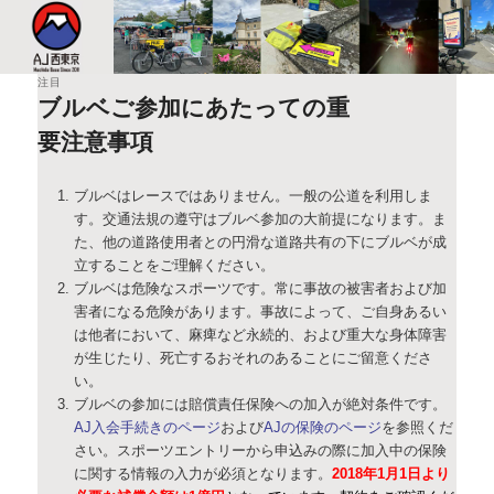
このサイトは、オダックスジャパン西東京主催のブルベ情報を発信していま
す。XServer
注目
AJ西東京
ブルベご参加にあたっての重
要注意事項
投稿日時:
2015-11-01
投稿者:
奥村 洋
ブルベはレースではありません。一般の公道を利用しま
す。交通法規の遵守はブルベ参加の大前提になります。ま
た、他の道路使用者との円滑な道路共有の下にブルベが成
立することをご理解ください。
ブルベは危険なスポーツです。常に事故の被害者および加
害者になる危険があります。事故によって、ご自身あるい
は他者において、麻痺など永続的、および重大な身体障害
が生じたり、死亡するおそれのあることにご留意くださ
い。
ブルベの参加には賠償責任保険への加入が絶対条件です。
AJ入会手続きのページ
および
AJの保険のページ
を参照くだ
さい。スポーツエントリーから申込みの際に加入中の保険
に関する情報の入力が必須となります。
2018年1月1日より