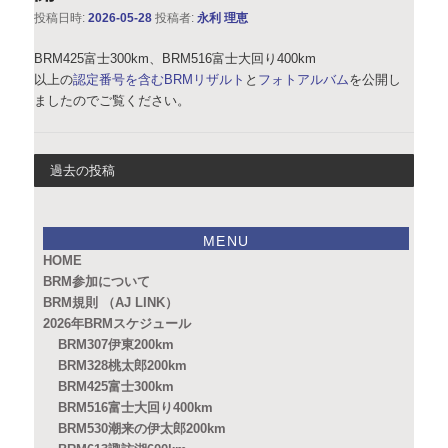
投稿日時:
2026-05-28
投稿者:
永利 理恵
BRM425富士300km、BRM516富士大回り400km
以上の
認定番号を含むBRMリザルト
と
フォトアルバム
を公開し
ましたのでご覧ください。
過去の投稿
MENU
HOME
BRM参加について
BRM規則 （AJ LINK）
2026年BRMスケジュール
BRM307伊東200km
BRM328桃太郎200km
BRM425富士300km
BRM516富士大回り400km
BRM530潮来の伊太郎200km