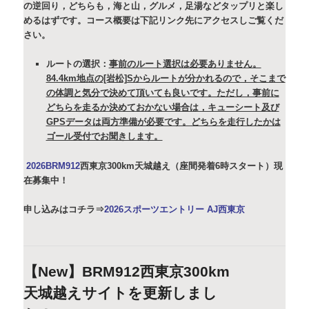
の逆回り，どちらも，海と山，グルメ，足湯などタップリと楽し
めるはずです。
コース概要は下記リンク先にアクセスしご覧くだ
さい。
ルートの選択：
事前のルート選択は必要ありません。
84.4km地点の[岩松]Sからルートが分かれるので，そこまで
の体調と気分で決めて頂いても良いです。ただし，事前に
どちらを走るか決めておかない場合は，キューシート及び
GPSデータは両方準備が必要です。どちらを走行したかは
ゴール受付でお聞きします。
2026BRM912
西東京300km天城越え（座間発着6時スタート）現
在募集中！
申し込みはコチラ⇒
2026スポーツエントリー AJ西東京
【New】BRM912西東京300km
天城越えサイトを更新しまし