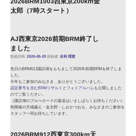
2026BRM1003西東京200km金
太郎（7時スタート）
AJ西東京2026前期BRM終了し
ました
投稿日時:
2026-06-20
投稿者:
永利 理恵
先日のBRM613諏訪湖をもちまして2026年前期BRMを終了しま
した。
今年もご参加のみなさま、ありがとうございました。
認定番号を含むBRMリザルト
と
フォトアルバム
も公開しました
のでご覧ください。
（諏訪湖のブルべカードの返送はいましばらくお待ちください）
秋開催の天城越え・金太郎・しおかつおも、みなさまのご参加を
スタッフ一同お待ちしています。
2026BRM912西東京300km天