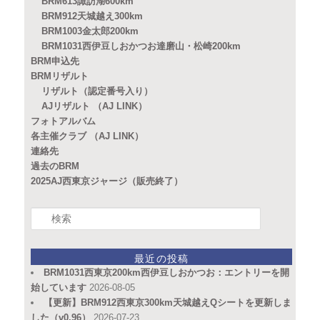
BRM613諏訪湖600km
BRM912天城越え300km
BRM1003金太郎200km
BRM1031西伊豆しおかつお達磨山・松崎200km
BRM申込先
BRMリザルト
リザルト（認定番号入り）
AJリザルト （AJ LINK）
フォトアルバム
各主催クラブ （AJ LINK）
連絡先
過去のBRM
2025AJ西東京ジャージ（販売終了）
検
索
最近の投稿
BRM1031西東京200km西伊豆しおかつお：エントリーを開
始しています
2026-08-05
【更新】BRM912西東京300km天城越えQシートを更新しま
した（v0.96）
2026-07-23