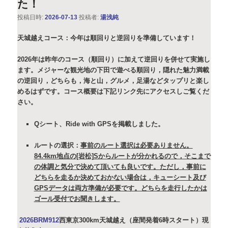
た！
投稿日時:
2026-07-13
投稿者:
湯浅純
天城越えコース：今年は順回りと逆回りを準備しています！
2026年は昨年のコース（順回り）に加えて逆回りを併せて実施し
ます。メジャーな観光地の下田で遊べる順回り，隠れた魅力満載
の逆回り，どちらも，海と山，グルメ，足湯などタップリと楽し
めるはずです。
コース概要は下記リンク先にアクセスしご覧くだ
さい。
Qシート、Ride with GPSを掲載しました。
ルートの選択：
事前のルート選択は必要ありません。
84.4km地点の[岩松]Sからルートが分かれるので，そこまで
の体調と気分で決めて頂いても良いです。ただし，事前に
どちらを走るか決めておかない場合は，キューシート及び
GPSデータは両方準備が必要です。どちらを走行したかは
ゴール受付でお聞きします。
2026BRM912
西東京300km天城越え（座間発着6時スタート）現