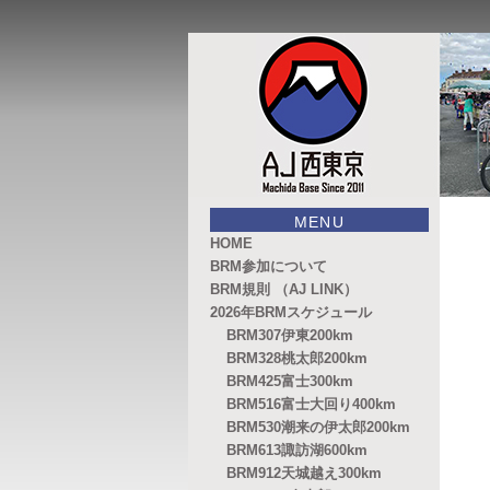
このサイトは、オダックスジャパ
AJ西東京
MENU
HOME
BRM参加について
BRM規則 （AJ LINK）
2026年BRMスケジュール
BRM307伊東200km
BRM328桃太郎200km
BRM425富士300km
BRM516富士大回り400km
BRM530潮来の伊太郎200km
BRM613諏訪湖600km
BRM912天城越え300km