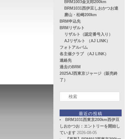
BRM1003金太郎200km
BRM1031西伊豆しおかつお達
磨山・松崎200km
BRM申込先
BRMリザルト
リザルト（認定番号入り）
AJリザルト （AJ LINK）
フォトアルバム
各主催クラブ （AJ LINK）
連絡先
過去のBRM
2025AJ西東京ジャージ（販売終
了）
検
索
最近の投稿
BRM1031西東京200km西伊豆
しおかつお：エントリーを開始し
ています
2026-08-05