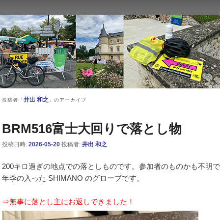
ン西東京主催のブルベ情報を発信しています。XServer
井出 和之
投稿者「
」のアーカイブ
BRM516富士大回りで落とし物
投稿日時:
2026-05-20
投稿者:
井出 和之
200キロ過ぎの地点での落としものです。参加者のものかも不明
年季の入った SHIMANO のグローブです。
⇒無事に落とし主にお返しできました！