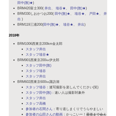
田中(敦)★
)
BRM420富士300(
井出
、
埴谷★
、
田中(敦)★
)
BRM330しおかつお200(
田中(敦)★
、
埴谷★
、
戸田★
、
井
出
)
BRM119三浦200(
田中(敦)★
、
埴谷★
、
井出
)
2018年
BRM1006西東京200km金太郎
スタッフ井出
スタッフ埴谷★
BRM901西東京200㎞伊太郎
スタッフ田中(敦)
スタッフ埴谷
スタッフ井出
BRM602西東京600㎞諏訪湖
スタッフ埴谷
：連写撮影を楽しんでください(笑)
スタッフ田中(敦)
：速い人は撮影対象外
スタッフ井出
スタッフ高橋
参加者の石間さん
：寄り道しまくりでうらやましい
参加者の山田さんの動画
：かっこいー！
最後まで会え