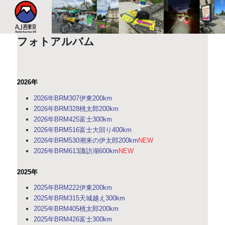
このサイトは、オダックスジャパン西東京主催のブルベ情報を発信していま
す。XServer
フォトアルバム
AJ西東京
2026年
2026年BRM307伊東200km
2026年BRM328桃太郎200km
2026年BRM425富士300km
2026年BRM516富士大回り400km
2026年BRM530潮来の伊太郎200km
NEW
2026年BRM613諏訪湖600km
NEW
2025年
2025年BRM222伊東200km
2025年BRM315天城越え300km
2025年BRM405桃太郎200km
2025年BRM426富士300km