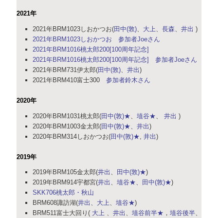
2021年
2021年BRM1023しおかつお(
田中(敦)
、
大上
、
長森
、
井出
)
2021年BRM1023しおかつお 参加者Joeさん
2021年BRM1016桃太郎200[100周年記念]
2021年BRM1016桃太郎200[100周年記念] 参加者Joeさん
2021年BRM731伊太郎(
田中(敦)
、
井出
)
2021年BRM410富士300
参加者鈴木さん
2020年
2020年BRM1031桃太郎(
田中(敦)★
、
埴谷★
、
井出
)
2020年BRM1003金太郎(
田中(敦)★
、
井出
)
2020年BRM314しおかつお(
田中(敦)★
,
井出
)
2019年
2019年BRM105金太郎(
井出
、
田中(敦)★
)
2019年BRM914宇都宮(
井出
、
埴谷★
、
田中(敦)★
)
SKK706桃太郎・秋山
BRM608諏訪湖(
井出
、
大上
、
埴谷★
)
BRM511富士大回り(
大上
、
井出
、
埴谷前半★
，
埴谷後半
、