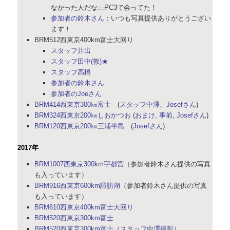
なかった人だな…
PC3で会ってた！
参加者の鈴木さん
：いつも写真提供ありがとうござい
ます！
BRM512西東京400km富士大回り
スタッフ井出
スタッフ田中(敦)★
スタッフ高橋
参加者の鈴木さん
参加者のJoeさん
BRM414西東京300㎞富士
(
スタッフ中澤
、
Josefさん
)
BRM324西東京200㎞しおかつお
(
おまけ
,
事前
,
Josefさん
)
BRM120西東京200㎞三浦半島
(
Josefさん
)
2017年
BRM1007西東京300km宇都宮
（参加者鈴木さん提供の写真
も入っています）
BRM916西東京600km諏訪湖
（参加者鈴木さん提供の写真
も入っています）
BRM610西東京400km富士大回り
BRM520西東京300km富士
BRM520西東京300km富士（スタッフ中澤撮影）