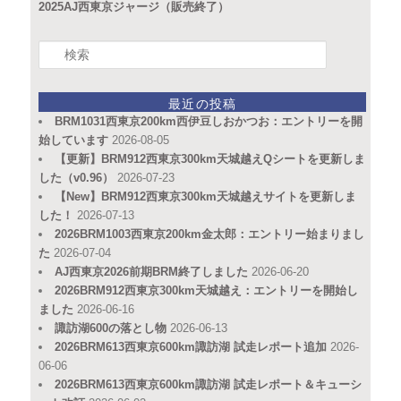
2025AJ西東京ジャージ（販売終了）
検
索
最近の投稿
BRM1031西東京200km西伊豆しおかつお：エントリーを開
始しています
2026-08-05
【更新】BRM912西東京300km天城越えQシートを更新しま
した（v0.96）
2026-07-23
【New】BRM912西東京300km天城越えサイトを更新しま
した！
2026-07-13
2026BRM1003西東京200km金太郎：エントリー始まりまし
た
2026-07-04
AJ西東京2026前期BRM終了しました
2026-06-20
2026BRM912西東京300km天城越え：エントリーを開始し
ました
2026-06-16
諏訪湖600の落とし物
2026-06-13
2026BRM613西東京600km諏訪湖 試走レポート追加
2026-
06-06
2026BRM613西東京600km諏訪湖 試走レポート＆キューシ