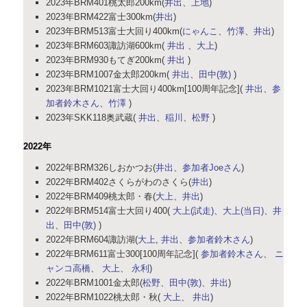
2023年BRM401桃太郎200km(
井出
、
上地
)
2023年BRM422富士300km(
井出
)
2023年BRM513富士大回り400km(
にゃんこ
、
竹澤
、
井出
)
2023年BRM603諏訪湖600km(
井出
、
大上
)
2023年BRM930もてぎ200km(
井出
)
2023年BRM1007金太郎200km(
井出
、
田中(敦)
)
2023年BRM1021富士大回り400km[100周年記念](
井出
、
参
加者鈴木さん
、
竹澤
)
2023年SKK118奥武蔵(
井出
、
稲川
、
松野
)
2022年
2022年BRM326しおかつお(
井出
、
参加者Joeさん
)
2022年BRM402さくらがわのさくら(
井出
)
2022年BRM409桃太郎・春(
大上
、
井出
)
2022年BRM514富士大回り400(
大上(試走)
、
大上(当日)
、
井
出
、
田中(敦)
)
2022年BRM604諏訪湖(
大上
,
井出
、
参加者鈴木さん
)
2022年BRM611富士300[100周年記念](
参加者鈴木さん
、
ニ
ャンコ高橋
、
大上
、
永利
)
2022年BRM1001金太郎(
松野
、
田中(敦)
、
井出
)
2022年BRM1022桃太郎・秋(
大上
、
井出
)