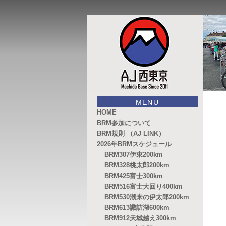
このサイトは、オダックスジャパ
AJ西東京
MENU
HOME
BRM参加について
BRM規則 （AJ LINK）
2026年BRMスケジュール
BRM307伊東200km
BRM328桃太郎200km
BRM425富士300km
BRM516富士大回り400km
BRM530潮来の伊太郎200km
BRM613諏訪湖600km
BRM912天城越え300km