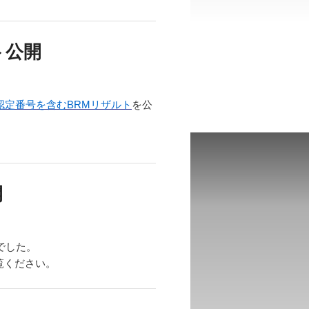
ト公開
認定番号を含むBRMリザルト
を公
開
までした。
覧ください。