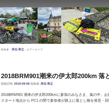
ン西東京主催のブルベ情報を発信しています。XServer
井出 和之
投稿者「
」のアーカイブ
投
稿
ナ
2018BRM901潮来の伊太郎200km 
ビ
投稿日時:
2018-09-06
投稿者:
井出 和之
ゲ
ー
2018BRM901 潮来の伊太郎200kmに参加のみなさま、嵐の中
シ
スタート地点から PC1 の間で参加者が路上に落とし物を発見・
ョ
ン