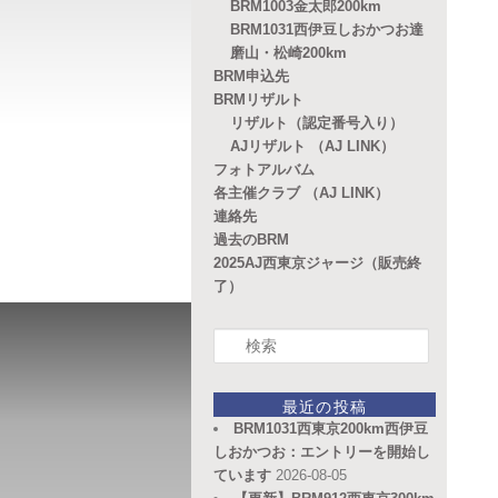
BRM1003金太郎200km
BRM1031西伊豆しおかつお達
磨山・松崎200km
BRM申込先
BRMリザルト
リザルト（認定番号入り）
AJリザルト （AJ LINK）
フォトアルバム
各主催クラブ （AJ LINK）
連絡先
過去のBRM
2025AJ西東京ジャージ（販売終
了）
検
索
最近の投稿
BRM1031西東京200km西伊豆
しおかつお：エントリーを開始し
ています
2026-08-05