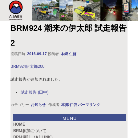
このサイトは、オダックスジャパン西東京主催のブルベ情報を発信していま
す。XServer
AJ西東京
BRM924 潮来の伊太郎 試走報告
2
投稿日時:
2016-09-17
投稿者:
本郷 仁啓
BRM924伊太郎200
試走報告が追加されました。
試走報告 (田中)
カテゴリー:
お知らせ
作成者:
本郷 仁啓
パーマリンク
MENU
HOME
BRM参加について
BRM規則 （AJ LINK）