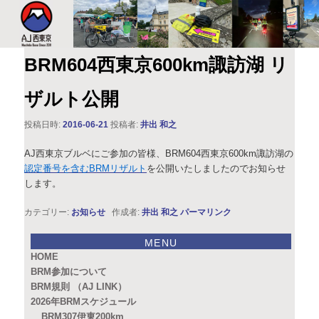
このサイトは、オダックスジャパン西東京主催のブルベ情報を発信していま
す。XServer
AJ西東京
BRM604西東京600km諏訪湖 リ
ザルト公開
投稿日時:
2016-06-21
投稿者:
井出 和之
AJ西東京ブルベにご参加の皆様、BRM604西東京600km諏訪湖の
認定番号を含むBRMリザルト
を公開いたしましたのでお知らせ
します。
カテゴリー:
お知らせ
作成者:
井出 和之
パーマリンク
MENU
HOME
BRM参加について
BRM規則 （AJ LINK）
2026年BRMスケジュール
BRM307伊東200km