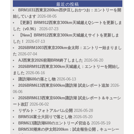
最近の投稿
BRM1031西東京200km西伊豆しおかつお：エントリーを開
始しています
2026-08-05
【更新】BRM912西東京300km天城越えQシートを更新しま
した（v0.96）
2026-07-23
【New】BRM912西東京300km天城越えサイトを更新しま
した！
2026-07-13
2026BRM1003西東京200km金太郎：エントリー始まりまし
た
2026-07-04
AJ西東京2026前期BRM終了しました
2026-06-20
2026BRM912西東京300km天城越え：エントリーを開始し
ました
2026-06-16
諏訪湖600の落とし物
2026-06-13
2026BRM613西東京600km諏訪湖 試走レポート追加
2026-
06-06
2026BRM613西東京600km諏訪湖 試走レポート＆キューシ
ート改訂
2026-06-02
リザルト・フォトアルバム公開
2026-05-28
BRM516富士大回りで落とし物
2026-05-20
BRM613諏訪湖600のエントリー〆切迫る
2026-05-19
BRM530潮来の伊太郎200km：試走報告公開，キューシー