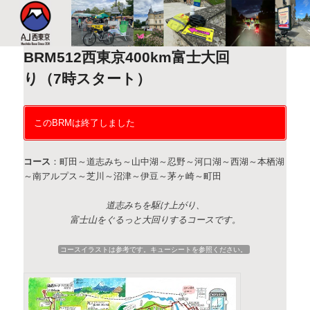
このサイトは、オダックスジャパン西東京主催のブルベ情報を発信していま
す。XServer
BRM512西東京400km富士大回
AJ西東京
り（7時スタート）
このBRMは終了しました
コース
：町田～道志みち～山中湖～忍野～河口湖～西湖～本栖湖
～南アルプス～芝川～沼津～伊豆～茅ヶ崎～町田
道志みちを駆け上がり、
富士山をぐるっと大回りするコースです。
コースイラストは参考です。キューシートを参照ください。