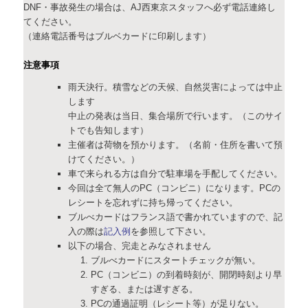
DNF・事故発生の場合は、AJ西東京スタッフへ必ず電話連絡し
てください。
（連絡電話番号はブルベカードに印刷します）
注意事項
雨天決行。積雪などの天候、自然災害によっては中止
します
中止の発表は当日、集合場所で行います。（このサイ
トでも告知します）
主催者は荷物を預かります。（名前・住所を書いて預
けてください。）
車で来られる方は自分で駐車場を手配してください。
今回は全て無人のPC（コンビニ）になります。PCの
レシートを忘れずに持ち帰ってください。
ブルべカードはフランス語で書かれていますので、記
入の際は
記入例
を参照して下さい。
以下の場合、完走とみなされません
ブルべカードにスタートチェックが無い。
PC（コンビニ）の到着時刻が、開閉時刻より早
すぎる、または遅すぎる。
PCの通過証明（レシート等）が足りない。