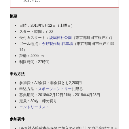
忘れずに。
概要
日時：
2018年5月12日（土曜日）
スタート時間：7:00
受付＆スタート：
淡嶋神社公園
（東京都町田市根岸2-7）
ゴール地点：
今野製作所 駐車場
（東京都町田市根岸2-33-
14）
距離：400ｋｍ
制限時間：27時間
申込方法
参加費：AJ会員・非会員とも2,200円
申込方法：
スポーツエントリー
に限る
募集期間：2018年2月12日21時～2018年4月28日
定員：80名 締め切り
エントリーリスト
参加要件
BRM対応賠償責任保険に加入の20歳以上で自己完結できる