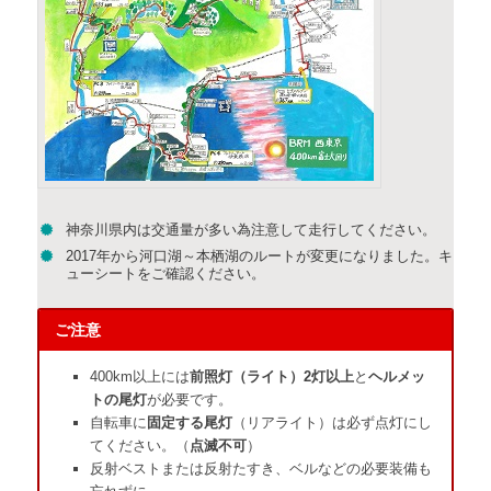
神奈川県内は交通量が多い為注意して走行してください。
2017年から河口湖～本栖湖のルートが変更になりました。キ
ューシートをご確認ください。
ご注意
400km以上には
前照灯（ライト）2灯以上
と
ヘルメッ
トの尾灯
が必要です。
自転車に
固定する尾灯
（リアライト）は必ず点灯にし
てください。（
点滅不可
）
反射ベストまたは反射たすき、ベルなどの必要装備も