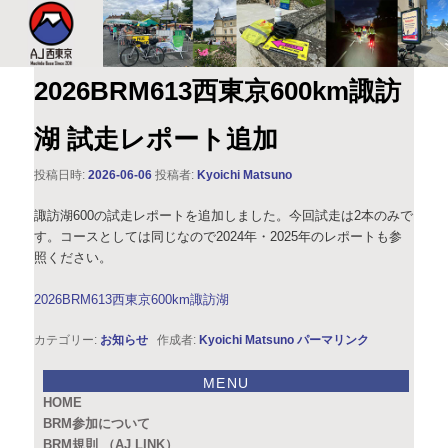
このサイトは、オダックスジャパン西東京主催のブルベ情報を発信していま
す。XServer
AJ西東京
2026BRM613西東京600km諏訪
湖 試走レポート追加
投稿日時:
2026-06-06
投稿者:
Kyoichi Matsuno
諏訪湖600の試走レポートを追加しました。今回試走は2本のみで
す。コースとしては同じなので2024年・2025年のレポートも参
照ください。
2026BRM613西東京600km諏訪湖
カテゴリー:
お知らせ
作成者:
Kyoichi Matsuno
パーマリンク
MENU
HOME
BRM参加について
BRM規則 （AJ LINK）