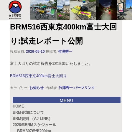
このサイトは、オダックスジャパン西東京主催のブルベ情報を発信していま
す。XServer
AJ西東京
BRM516西東京400km富士大回
り:試走レポート公開
投稿日時:
2026-05-10
投稿者:
竹澤秀一
富士大回りの試走報告を1本追加いたしました。
BRM516西東京400km富士大回り
カテゴリー:
お知らせ
作成者:
竹澤秀一
パーマリンク
MENU
HOME
BRM参加について
BRM規則 （AJ LINK）
2026年BRMスケジュール
BRM307伊東200km