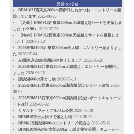
最近の投稿
BRM1031西東京200km西伊豆しおかつお：エントリーを開
始しています
2026-08-05
【更新】BRM912西東京300km天城越えQシートを更新しま
した（v0.96）
2026-07-23
【New】BRM912西東京300km天城越えサイトを更新しま
した！
2026-07-13
2026BRM1003西東京200km金太郎：エントリー始まりまし
た
2026-07-04
AJ西東京2026前期BRM終了しました
2026-06-20
2026BRM912西東京300km天城越え：エントリーを開始し
ました
2026-06-16
諏訪湖600の落とし物
2026-06-13
2026BRM613西東京600km諏訪湖 試走レポート追加
2026-
06-06
2026BRM613西東京600km諏訪湖 試走レポート＆キューシ
ート改訂
2026-06-02
リザルト・フォトアルバム公開
2026-05-28
BRM516富士大回りで落とし物
2026-05-20
BRM613諏訪湖600のエントリー〆切迫る
2026-05-19
BRM530潮来の伊太郎200km：試走報告公開，キューシー