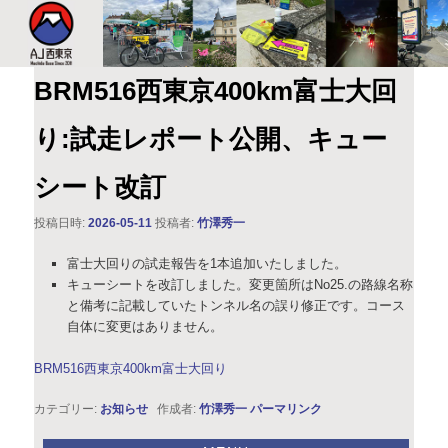
このサイトは、オダックスジャパン西東京主催のブルベ情報を発信していま
す。XServer
AJ西東京
BRM516西東京400km富士大回
り:試走レポート公開、キュー
シート改訂
投稿日時:
2026-05-11
投稿者:
竹澤秀一
富士大回りの試走報告を1本追加いたしました。
キューシートを改訂しました。変更箇所はNo25.の路線名称
と備考に記載していたトンネル名の誤り修正です。コース
自体に変更はありません。
BRM516西東京400km富士大回り
カテゴリー:
お知らせ
作成者:
竹澤秀一
パーマリンク