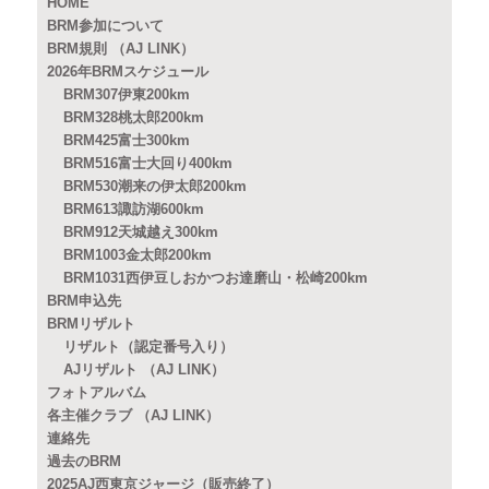
HOME
BRM参加について
BRM規則 （AJ LINK）
2026年BRMスケジュール
BRM307伊東200km
BRM328桃太郎200km
BRM425富士300km
BRM516富士大回り400km
BRM530潮来の伊太郎200km
BRM613諏訪湖600km
BRM912天城越え300km
BRM1003金太郎200km
BRM1031西伊豆しおかつお達磨山・松崎200km
BRM申込先
BRMリザルト
リザルト（認定番号入り）
AJリザルト （AJ LINK）
フォトアルバム
各主催クラブ （AJ LINK）
連絡先
過去のBRM
2025AJ西東京ジャージ（販売終了）