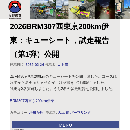
このサイトは、オダックスジャパン西東京主催のブルベ情報を発信していま
す。XServer
AJ西東京
2026BRM307西東京200km伊
東：キューシート，試走報告
（第1弾）公開
投稿日時:
2026-02-24
投稿者:
大上 建
2BRM307伊東200kmのキューシートを公開しました。コースは
昨年から変更ありませんが，注意書きだけ追記しました。
試走は3名実施しました。うち2名の試走報告を公開しました。
BRM307西東京200km伊東
カテゴリー:
お知らせ
作成者:
大上 建
パーマリンク
MENU