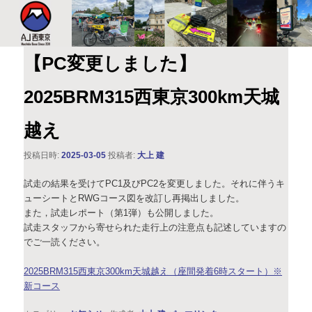
このサイトは、オダックスジャパン西東京主催のブルベ情報を発信していま
す。XServer
AJ西東京
【PC変更しました】
2025BRM315西東京300km天城
越え
投稿日時:
2025-03-05
投稿者:
大上 建
試走の結果を受けてPC1及びPC2を変更しました。それに伴うキ
ューシートとRWGコース図を改訂し再掲出しました。
また，試走レポート（第1弾）も公開しました。
試走スタッフから寄せられた走行上の注意点も記述していますの
でご一読ください。
2025BRM315西東京300km天城越え（座間発着6時スタート）※
新コース