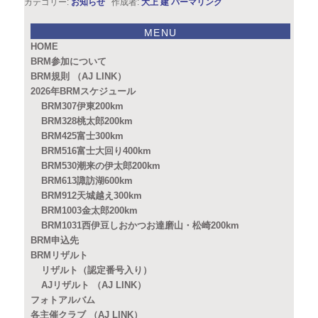
カテゴリー:
お知らせ
作成者:
大上 建
パーマリンク
MENU
HOME
BRM参加について
BRM規則 （AJ LINK）
2026年BRMスケジュール
BRM307伊東200km
BRM328桃太郎200km
BRM425富士300km
BRM516富士大回り400km
BRM530潮来の伊太郎200km
BRM613諏訪湖600km
BRM912天城越え300km
BRM1003金太郎200km
BRM1031西伊豆しおかつお達磨山・松崎200km
BRM申込先
BRMリザルト
リザルト（認定番号入り）
AJリザルト （AJ LINK）
フォトアルバム
各主催クラブ （AJ LINK）