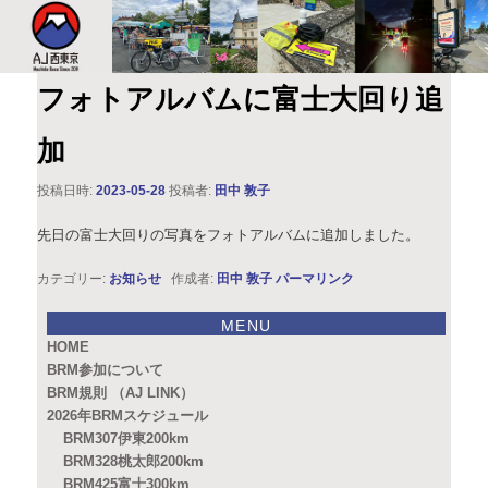
このサイトは、オダックスジャパン西東京主催のブルベ情報を発信していま
す。XServer
AJ西東京
フォトアルバムに富士大回り追
加
投稿日時:
2023-05-28
投稿者:
田中 敦子
先日の富士大回りの写真をフォトアルバムに追加しました。
カテゴリー:
お知らせ
作成者:
田中 敦子
パーマリンク
MENU
HOME
BRM参加について
BRM規則 （AJ LINK）
2026年BRMスケジュール
BRM307伊東200km
BRM328桃太郎200km
BRM425富士300km