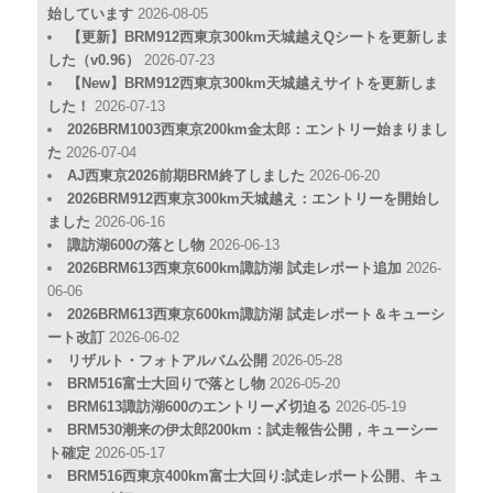
始しています
2026-08-05
【更新】BRM912西東京300km天城越えQシートを更新しま
した（v0.96）
2026-07-23
【New】BRM912西東京300km天城越えサイトを更新しま
した！
2026-07-13
2026BRM1003西東京200km金太郎：エントリー始まりまし
た
2026-07-04
AJ西東京2026前期BRM終了しました
2026-06-20
2026BRM912西東京300km天城越え：エントリーを開始し
ました
2026-06-16
諏訪湖600の落とし物
2026-06-13
2026BRM613西東京600km諏訪湖 試走レポート追加
2026-
06-06
2026BRM613西東京600km諏訪湖 試走レポート＆キューシ
ート改訂
2026-06-02
リザルト・フォトアルバム公開
2026-05-28
BRM516富士大回りで落とし物
2026-05-20
BRM613諏訪湖600のエントリー〆切迫る
2026-05-19
BRM530潮来の伊太郎200km：試走報告公開，キューシー
ト確定
2026-05-17
BRM516西東京400km富士大回り:試走レポート公開、キュ