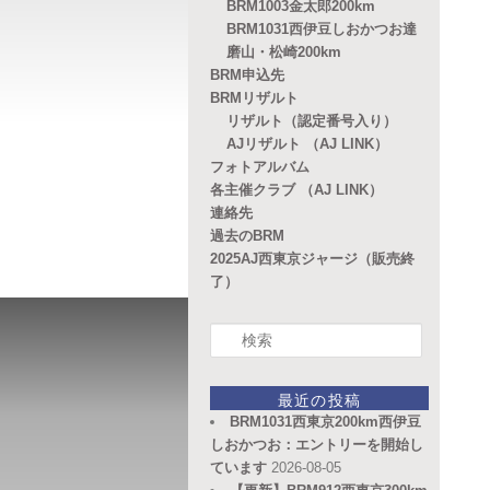
BRM1003金太郎200km
BRM1031西伊豆しおかつお達
磨山・松崎200km
BRM申込先
BRMリザルト
リザルト（認定番号入り）
AJリザルト （AJ LINK）
フォトアルバム
各主催クラブ （AJ LINK）
連絡先
過去のBRM
2025AJ西東京ジャージ（販売終
了）
検
索
最近の投稿
BRM1031西東京200km西伊豆
しおかつお：エントリーを開始し
ています
2026-08-05