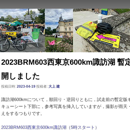
ン西東京主催のブルベ情報を発信しています。XServer
2023BRM603西東京600km諏訪湖
開しました
投稿日時:
2023-04-19
投稿者:
大上 建
諏訪湖600kmについて，順回り・逆回りともに，試走前の暫定
キューシート下部に，参考写真を挿入していますが，撮影が雨天
えをするつもりです。
2023BRM603西東京600km諏訪湖（5時スタート）