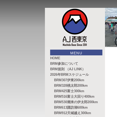
このサイトは、オダックスジャパ
AJ西東京
MENU
HOME
BRM参加について
BRM規則 （AJ LINK）
2026年BRMスケジュール
BRM307伊東200km
BRM328桃太郎200km
BRM425富士300km
BRM516富士大回り400km
BRM530潮来の伊太郎200km
BRM613諏訪湖600km
BRM912天城越え300km