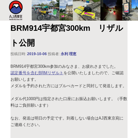
このサイトは、オダックスジャパン西東京主催のブルベ情報を発信していま
す。XServer
AJ西東京
BRM914宇都宮300km リザル
ト公開
投稿日時:
2019-10-06
投稿者:
永利 理恵
BRM914宇都宮300km参加のみなさま、お疲れさまでした。
認定番号を含むBRMリザルト
を公開いたしましたので、ご確認
お願いします。
メダルを予約された方にはブルべカードと同封して発送します。
メダル代1000円は指定された口座にお振込お願いします。（手数
料はご負担願います）
なお、発送は明日の予定です。到着しない場合はAJ西東京宛に
ご連絡ください。