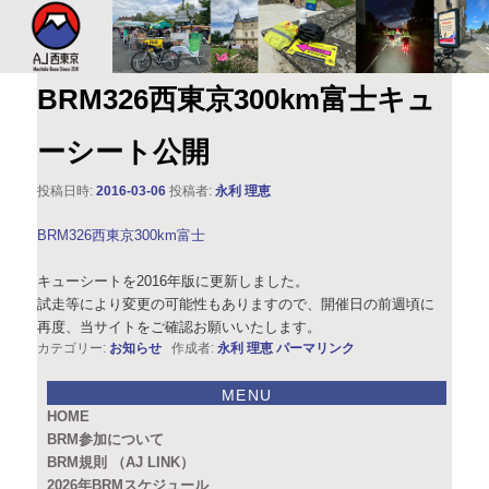
このサイトは、オダックスジャパン西東京主催のブルベ情報を発信していま
す。XServer
AJ西東京
BRM326西東京300km富士キュ
ーシート公開
投稿日時:
2016-03-06
投稿者:
永利 理恵
BRM326西東京300km富士
キューシートを2016年版に更新しました。
試走等により変更の可能性もありますので、開催日の前週頃に
再度、当サイトをご確認お願いいたします。
カテゴリー:
お知らせ
作成者:
永利 理恵
パーマリンク
MENU
HOME
BRM参加について
BRM規則 （AJ LINK）
2026年BRMスケジュール