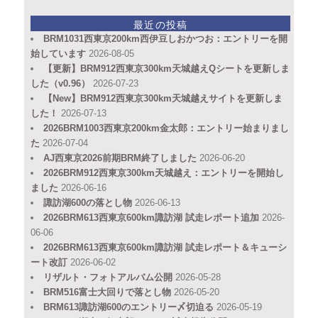
最近の投稿
BRM1031西東京200km西伊豆しおかつお：エントリーを開
始しています
2026-08-05
【更新】BRM912西東京300km天城越えQシートを更新しま
した（v0.96）
2026-07-23
【New】BRM912西東京300km天城越えサイトを更新しま
した！
2026-07-13
2026BRM1003西東京200km金太郎：エントリー始まりまし
た
2026-07-04
AJ西東京2026前期BRM終了しました
2026-06-20
2026BRM912西東京300km天城越え：エントリーを開始し
ました
2026-06-16
諏訪湖600の落とし物
2026-06-13
2026BRM613西東京600km諏訪湖 試走レポート追加
2026-
06-06
2026BRM613西東京600km諏訪湖 試走レポート＆キューシ
ート改訂
2026-06-02
リザルト・フォトアルバム公開
2026-05-28
BRM516富士大回りで落とし物
2026-05-20
BRM613諏訪湖600のエントリー〆切迫る
2026-05-19