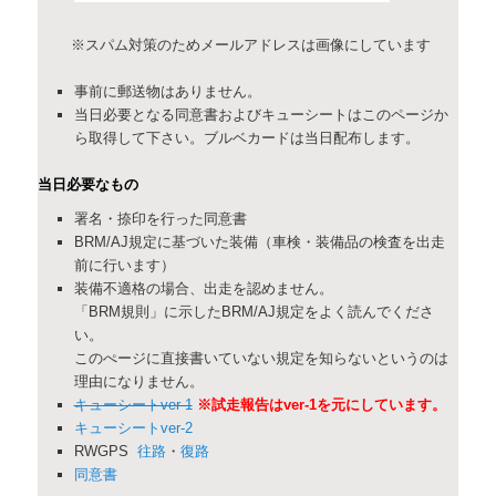
※スパム対策のためメールアドレスは画像にしています
事前に郵送物はありません。
当日必要となる同意書およびキューシートはこのページか
ら取得して下さい。ブルベカードは当日配布します。
当日必要なもの
署名・捺印を行った同意書
BRM/AJ規定に基づいた装備（車検・装備品の検査を出走
前に行います）
装備不適格の場合、出走を認めません。
「BRM規則」に示したBRM/AJ規定をよく読んでくださ
い。
このぺージに直接書いていない規定を知らないというのは
理由になりません。
キューシートver-1
※試走報告はver-1を元にしています。
キューシートver-2
RWGPS
往路
・
復路
同意書