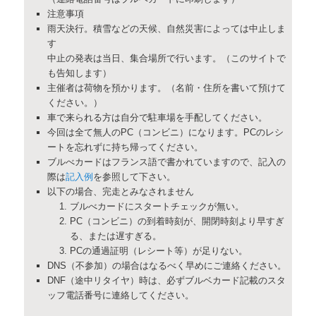
注意事項
雨天決行。積雪などの天候、自然災害によっては中止しま
す
中止の発表は当日、集合場所で行います。（このサイトで
も告知します）
主催者は荷物を預かります。（名前・住所を書いて預けて
ください。）
車で来られる方は自分で駐車場を手配してください。
今回は全て無人のPC（コンビニ）になります。PCのレシ
ートを忘れずに持ち帰ってください。
ブルべカードはフランス語で書かれていますので、記入の
際は
記入例
を参照して下さい。
以下の場合、完走とみなされません
ブルべカードにスタートチェックが無い。
PC（コンビニ）の到着時刻が、開閉時刻より早すぎ
る、または遅すぎる。
PCの通過証明（レシート等）が足りない。
DNS（不参加）の場合はなるべく早めにご連絡ください。
DNF（途中リタイヤ）時は、必ずブルベカード記載のスタ
ッフ電話番号に連絡してください。