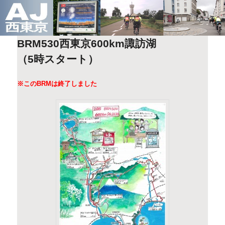
このサイトは、オダックスジャパン西東京主催のブルベ情報を発信していま
メ
す。
イ
ン
コ
AJ西東京
BRM530西東京600km諏訪湖
ン
（5時スタート）
テ
ン
ツ
※このBRMは終了しました
へ
移
動