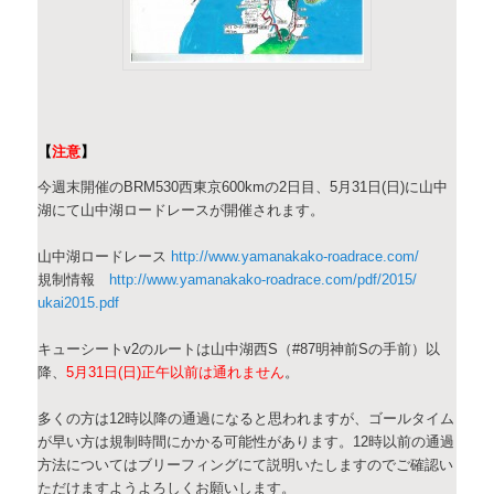
【
注意
】
今週末開催のBRM530西東京600kmの2日目、5月31日(日)に山中
湖にて山中湖ロードレースが開催されます。
山中湖ロードレース
http://www.yamanakako-roadrace.com/
規制情報
http://www.yamanakako-
roadrace.com/pdf/2015/
ukai2015.pdf
キューシートv2のルートは山中湖西S（#87明神前Sの手前）以
降、
5月31日(日)正午以前は通れません
。
多くの方は12時以降の通過になると思われますが、ゴールタイム
が早い方は規制時間にかかる可能性があります。12時以前の通過
方法についてはブリーフィングにて説明いたしますのでご確認い
ただけますようよろしくお願いします。