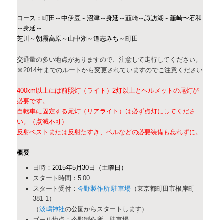
コース：町田～中伊豆～沼津～身延～韮崎～諏訪湖～韮崎〜石和
～身延～
芝川～朝霧高原～山中湖～道志みち～町田
交通量の多い地点がありますので、注意して走行してください。
※2014年までのルートから
変更されています
のでご注意ください
400km以上には前照灯（ライト）2灯以上とヘルメットの尾灯が
必要です。
自転車に固定する尾灯（リアライト）は必ず点灯にしてくださ
い。（点滅不可）
反射ベストまたは反射たすき、ベルなどの必要装備も忘れずに。
概要
日時：
2015年5月30日（土曜日）
スタート時間：5:00
スタート受付：
今野製作所 駐車場
（東京都町田市根岸町
381-1）
（
淡嶋神社
の公園からスタートします）
ゴール地点：今野製作所 駐車場