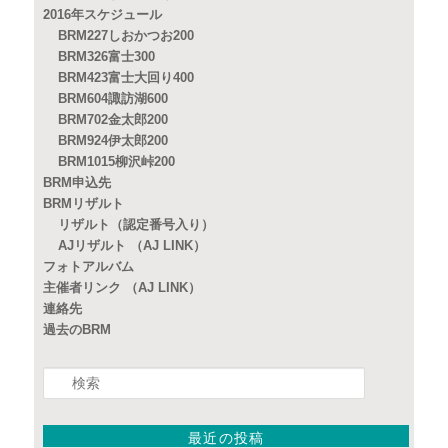
開
し
2016年スケジュール
き
い
ま
ウ
BRM227しおかつお200
す)
ィ
ン
BRM326富士300
ド
ウ
BRM423富士大回り400
で
BRM604諏訪湖600
開
き
BRM702金太郎200
ま
す)
BRM924伊太郎200
BRM1015柳沢峠200
BRM申込先
BRMリザルト
リザルト（認定番号入り）
AJリザルト （AJ LINK）
フォトアルバム
主催者リンク （AJ LINK）
連絡先
過去のBRM
検
索
最近の投稿