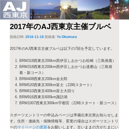
このサイトは、オダックスジャパン西東京主催のブルベ情報を発信していま
メ
す。
イ
ン
コ
AJ西東京
2017年のAJ西東京主催ブルベ
ン
テ
投稿日時:
2016-11-18
投稿者:
Yo Okumura
ン
ツ
2017年のAJ西東京主催ブルベは以下の7回を予定しています。
へ
移
BRM318西東京200km西伊豆しおかつお松崎（三島発着）
動
BRM318西東京200km西伊豆しおかつお達磨山（三島発
着・新コース）
BRM408西東京200km金太郎
BRM520西東京300km富士（22時スタート）
BRM610西東京400km富士大回り
BRM916西東京600km諏訪湖
BRM1007西東京300km宇都宮（22時スタート・新コース）
スポーツエントリーの申込みページは準備出来次第お知らせしま
す。住所・連絡先・保険情報等、変更の場合はスポーツエントリ
ーの
マイページの更新
をお願いします。古いままの方がたまにい