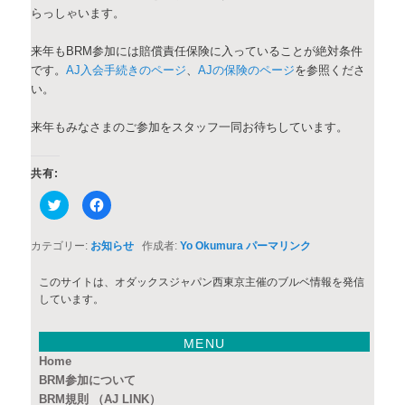
らっしゃいます。
来年もBRM参加には賠償責任保険に入っていることが絶対条件
です。
AJ入会手続きのページ
、
AJの保険のページ
を参照くださ
い。
来年もみなさまのご参加をスタッフ一同お待ちしています。
共有:
ク
Facebook
リ
で
ッ
共
ク
有
し
す
カテゴリー:
お知らせ
作成者:
Yo Okumura
パーマリンク
て
る
Twitter
に
で
は
このサイトは、オダックスジャパン西東京主催のブルベ情報を発信
共
ク
有
リ
しています。
(新
ッ
し
ク
い
し
ウ
て
MENU
ィ
く
Home
ン
だ
ド
さ
BRM参加について
ウ
い
で
(新
BRM規則 （AJ LINK）